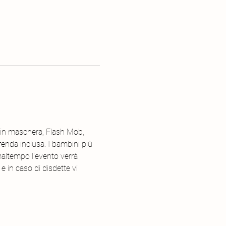
a in maschera, Flash Mob, 
enda inclusa. I bambini più 
altempo l'evento verrà 
 in caso di disdette vi 