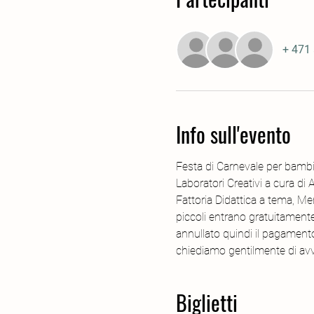
+ 471 
Info sull'evento
Festa di Carnevale per bambin
Laboratori Creativi a cura di
Fattoria Didattica a tema, Me
piccoli entrano gratuitament
annullato quindi il pagamento 
chiediamo gentilmente di avv
Biglietti