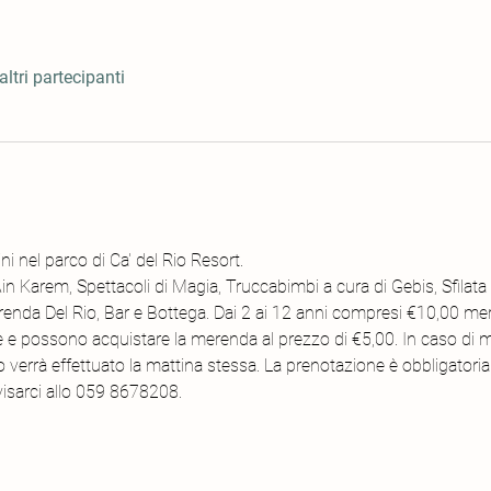
altri partecipanti
i nel parco di Ca' del Rio Resort. 
 Ain Karem, Spettacoli di Magia, Truccabimbi a cura di Gebis, Sfilat
renda Del Rio, Bar e Bottega. Dai 2 ai 12 anni compresi €10,00 mer
e e possono acquistare la merenda al prezzo di €5,00. In caso di m
verrà effettuato la mattina stessa. La prenotazione è obbligatoria e
isarci allo 059 8678208.