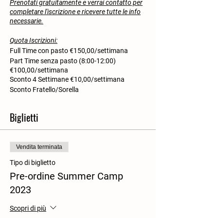
Prenotati gratuitamente e verrai contatto per
completare l'iscrizione e ricevere tutte le info
necessarie.
Quota Iscrizioni:
Full Time con pasto €150,00/settimana
Part Time senza pasto (8:00-12:00)
€100,00/settimana
Sconto 4 Settimane €10,00/settimana
Sconto Fratello/Sorella
€10,00/settimana/bimbo/a
Biglietti
La tariffa settimanale comprende una
piccola colazione, pranzo, merenda,
laboratori, fattoria didattica e assicurazione
RCT-RCO.
Vendita terminata
Lo sconto 4 settimane è valido per chi
Tipo di biglietto
prenota almeno 4 turni.
Lo sconto fratelli è valido dal secondo figlio in
Pre-ordine Summer Camp
poi e non è cumulabile con lo sconto 4
2023
settimane.
Scopri di più
Del Rio rientra tra i soggetti gestori che