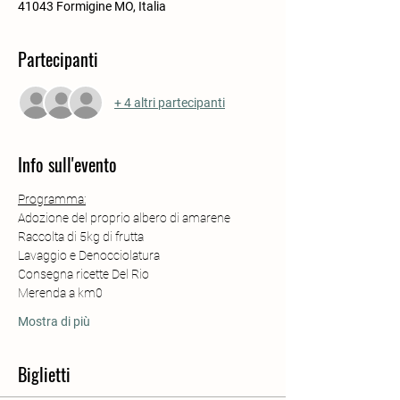
41043 Formigine MO, Italia
Partecipanti
+ 4 altri partecipanti
Info sull'evento
Programma:
Adozione del proprio albero di amarene
Raccolta di 5kg di frutta
Lavaggio e Denocciolatura
Consegna ricette Del Rio
Merenda a km0
Mostra di più
Biglietti